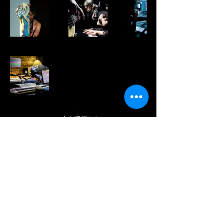
◇RIVIED-ARTS STUDIO
aizen@rivied-arts.com
PRIVACY POLICY
COPYRIGHT © 2025 RIVIED-ARTS STUDIO
WEBSITE DESIGN & HOSTING BY