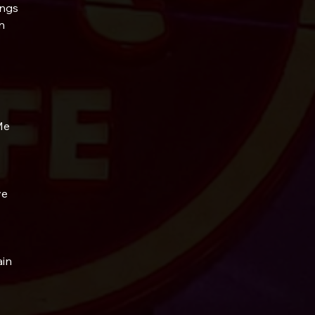
ings
n
Me
ve
ain