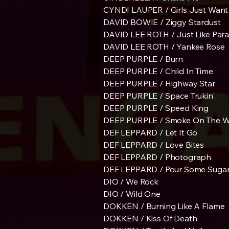
CYNDI LAUPER / Girls Just Want
DAVID BOWIE / Ziggy Stardust
DAVID LEE ROTH / Just Like Para
DAVID LEE ROTH / Yankee Rose
DEEP PURPLE / Burn
DEEP PURPLE / Child In Time
DEEP PURPLE / Highway Star
DEEP PURPLE / Space Trukin'
DEEP PURPLE / Speed King
DEEP PURPLE / Smoke On The W
DEF LEPPARD / Let It Go
DEF LEPPARD / Love Bites
DEF LEPPARD / Photograph
DEF LEPPARD / Pour Some Suga
DIO / We Rock
DIO / Wild One
DOKKEN / Burning Like A Flame
DOKKEN / Kiss Of Death