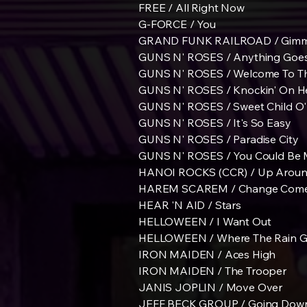
FREE / All Right Now
G-FORCE / You
GRAND FUNK RAILROAD / Gimme
GUNS N' ROSES / Anything Goe
GUNS N' ROSES / Welcome To T
GUNS N' ROSES / Knockin' On H
GUNS N' ROSES / Sweet Child O'
GUNS N' ROSES / It's So Easy
GUNS N' ROSES / Paradise City
GUNS N' ROSES / You Could Be 
HANOI ROCKS (CCR) / Up Aroun
HAREM SCAREM / Change Come
HEAR 'N AID / Stars
HELLOWEEN / I Want Out
HELLOWEEN / Where The Rain 
IRON MAIDEN / Aces High
IRON MAIDEN / The Trooper
JANIS JOPLIN / Move Over
JEFF BECK GROUP / Going Dow