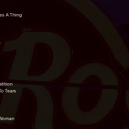
ss A Thing
s
tition
o Tears
 Woman