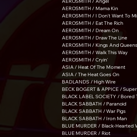
AEROSMITH / Angel
AEROSMITH / Mama Kin
AEROSMITH / I Don't Want To Mi
AEROSMITH / Eat The Rich
AEROSMITH / Dream On
AEROSMITH / Draw The Line
AEROSMITH / Kings And Queen
AEROSMITH / Walk This Way
AEROSMITH / Cryin'
ASIA / Heat Of The Moment
ASIA / The Heat Goes On
BADLANDS / High Wire
BECK BOGERT & APPICE / Supers
BLACK LABEL SOCIETY / Bored T
BLACK SABBATH / Paranoid
BLACK SABBATH / War Pigs
BLACK SABBATH / Iron Man
BLUE MURDER / Black-Hearted
BLUE MURDER / Riot