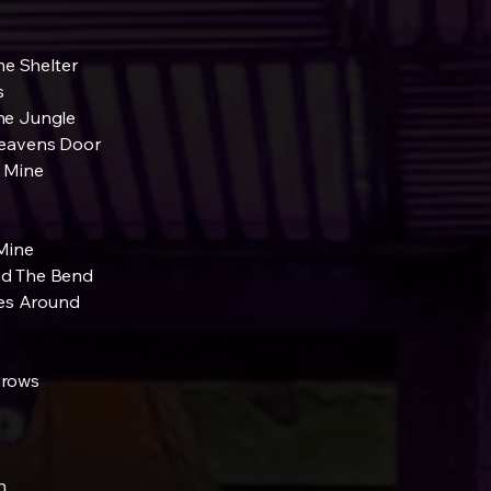
 Shelter
s
he Jungle
eavens Door
 Mine
Mine
d The Bend
s Around
Grows
n