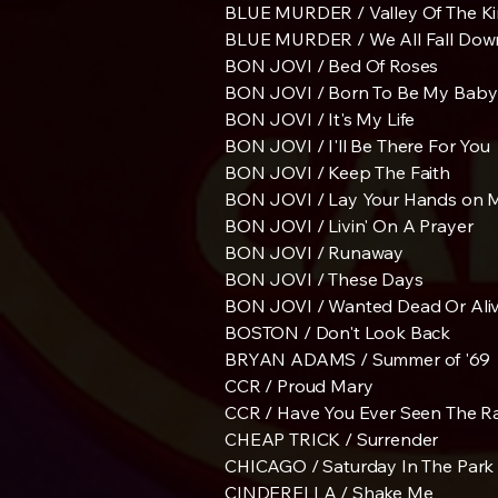
BLUE MURDER / Valley Of The K
BLUE MURDER / We All Fall Dow
BON JOVI / Bed Of Roses
BON JOVI / Born To Be My Baby
BON JOVI / It's My Life
BON JOVI / I'll Be There For You
BON JOVI / Keep The Faith
BON JOVI / Lay Your Hands on 
BON JOVI / Livin' On A Prayer
BON JOVI / Runaway
BON JOVI / These Days
BON JOVI / Wanted Dead Or Ali
BOSTON / Don't Look Back
BRYAN ADAMS / Summer of '69
CCR / Proud Mary
CCR / Have You Ever Seen The R
CHEAP TRICK / Surrender
CHICAGO / Saturday In The Park
CINDERELLA / Shake Me