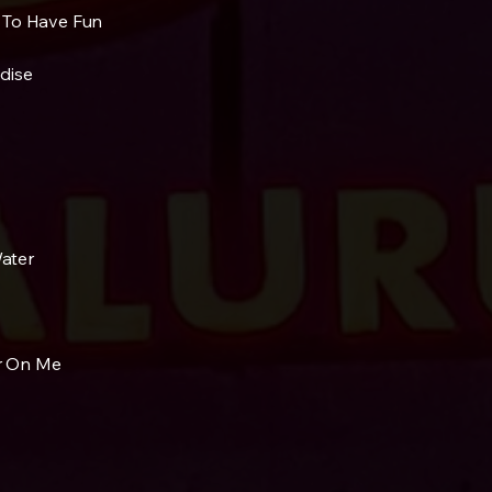
 To Have Fun
dise
ater
r On Me