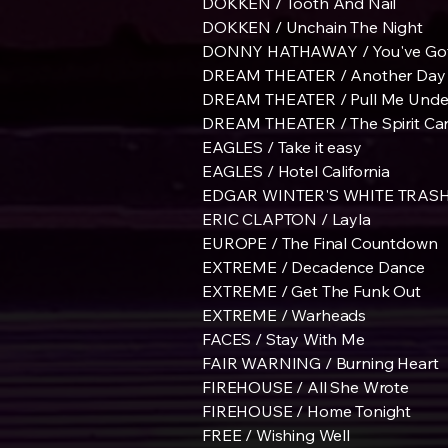
DOKKEN / Tooth And Nail
DOKKEN / Unchain The Night
DONNY HATHAWAY / You've Got 
DREAM THEATER / Another Day
DREAM THEATER / Pull Me Unde
DREAM THEATER / The Spirit Car
EAGLES / Take it easy
EAGLES / Hotel California
EDGAR WINTER'S WHITE TRASH / 
ERIC CLAPTON / Layla
EUROPE / The Final Countdown
EXTREME / Decadence Dance
EXTREME / Get The Funk Out
EXTREME / Warheads
FACES / Stay With Me
FAIR WARNING / Burning Heart
FIREHOUSE / All She Wrote
FIREHOUSE / Home Tonight
FREE / Wishing Well